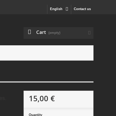
English
Contact us
Cart
(empty)
15,00 €
es.
Quantity