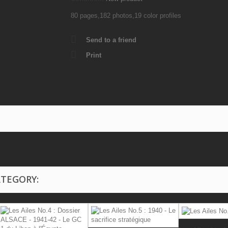
80 pages,182 photos,19 color profiles
Send to a friend
Print
ATEGORY: