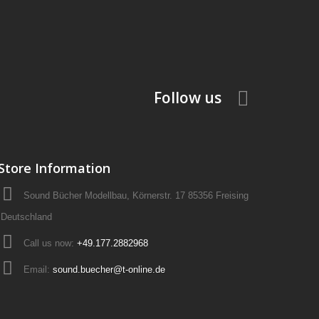
Follow us
Store Information
Sound Bücher Modellbau, Körnerstr. 17 85356 Freising
Deutschland
Call us now:
+49.177.2882968
Email:
sound.buecher@t-online.de