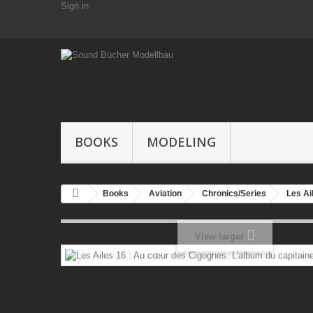
Sign in
BOOKS
MODELING
Books
Aviation
Chronics/Series
Les Ai
View larger