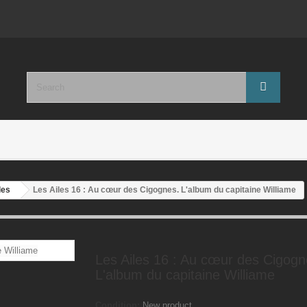
les
Les Ailes 16 : Au cœur des Cigognes. L'album du capitaine Williame
Les Ailes 16 : Au cœur des Cigogn
L'album du capitaine Williame
Condition:
New product