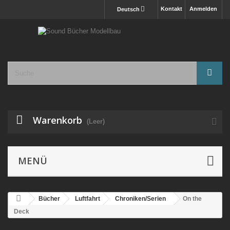
Kontakt
Anmelden
Deutsch
Warenkorb
(Leer)
MENÜ
Bücher
Luftfahrt
Chroniken/Serien
On the
Deck