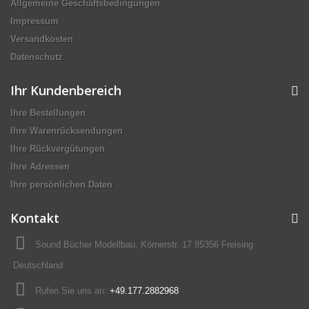
Allgemeine Geschäftsbedingungen
Impressum
Versandkosten
Datenschutz
Ihr Kundenbereich
Ihre Bestellungen
Ihre Warenrücksendungen
Ihre Rückvergütungen
Ihre Adressen
Ihre persönlichen Daten
Kontakt
Sound Bücher Modellbau, Körnerstr. 17 85356 Freising
Deutschland
Rufen Sie uns an:
+49.177.2882968