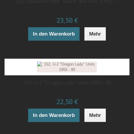
153, Kawanishi H6K ‘Mavis’ and H8K ‘Emily’...
23,50 €
In den Warenkorb
Mehr
152, U-2 "Dragon Lady" Units 1955 - 90
22,50 €
In den Warenkorb
Mehr