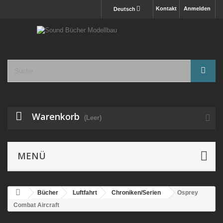
Kontakt
Anmelden
Deutsch
Warenkorb
(Leer)
MENÜ
Bücher
Luftfahrt
Chroniken/Serien
Osprey
Combat Aircraft