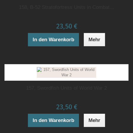
158, B-52 Stratofortress Units in Combat...
23,50 €
In den Warenkorb
Mehr
157, Swordfish Units of World War 2
23,50 €
In den Warenkorb
Mehr