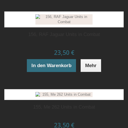
156, RAF Jaguar Units in Combat
23,50 €
In den Warenkorb
Mehr
155, Me 262 Units in Combat
23,50 €