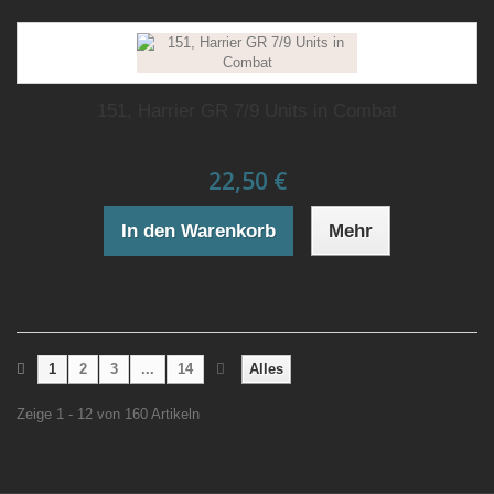
151, Harrier GR 7/9 Units in Combat
22,50 €
In den Warenkorb
Mehr
1
2
3
...
14
Alles
Zeige 1 - 12 von 160 Artikeln