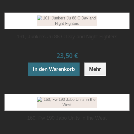
161, Junkers Ju 88 C Day and Night Fighters
23,50 €
In den Warenkorb
Mehr
160, Fw 190 Jabo Units in the West