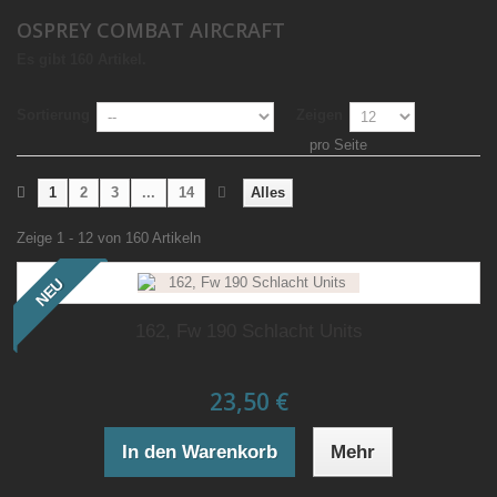
OSPREY COMBAT AIRCRAFT
Es gibt 160 Artikel.
Sortierung
Zeigen
pro Seite
1
2
3
...
14
Alles
Zeige 1 - 12 von 160 Artikeln
NEU
162, Fw 190 Schlacht Units
23,50 €
In den Warenkorb
Mehr