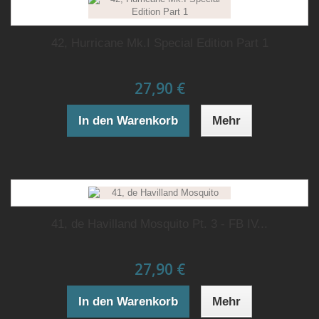
42, Hurricane Mk.I Special Edition Part 1
27,90 €
In den Warenkorb
Mehr
41, de Havilland Mosquito Pt. 3 - FB IV...
27,90 €
In den Warenkorb
Mehr