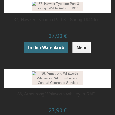
37, Hawker Typhoon Part 3 - Spring 1944 to...
27,90 €
In den Warenkorb
Mehr
36, Armstrong Whitworth Whitley in RAF...
27,90 €