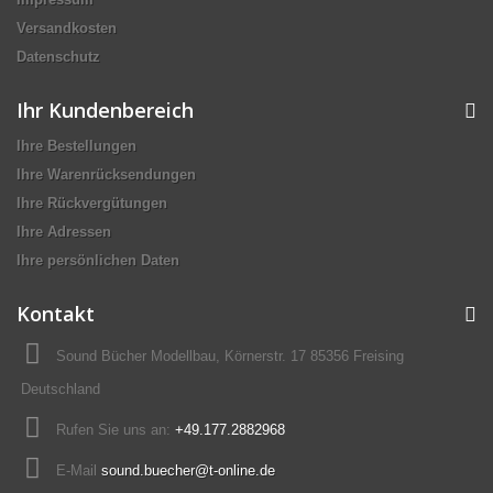
Versandkosten
Datenschutz
Ihr Kundenbereich
Ihre Bestellungen
Ihre Warenrücksendungen
Ihre Rückvergütungen
Ihre Adressen
Ihre persönlichen Daten
Kontakt
Sound Bücher Modellbau, Körnerstr. 17 85356 Freising
Deutschland
Rufen Sie uns an:
+49.177.2882968
E-Mail
sound.buecher@t-online.de