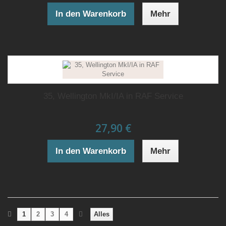
In den Warenkorb
Mehr
35, Wellington MkI/IA in RAF Service
27,90 €
In den Warenkorb
Mehr
1
2
3
4
Alles