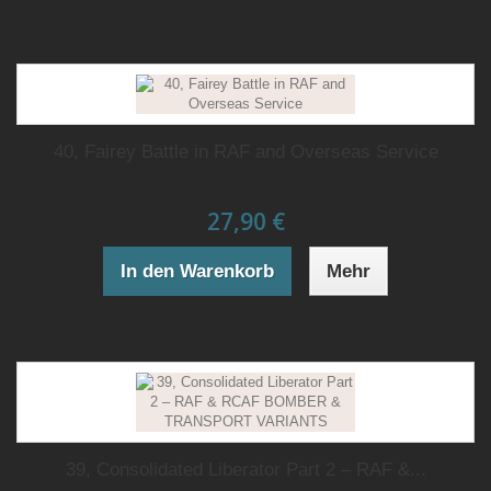
40, Fairey Battle in RAF and Overseas Service
27,90 €
In den Warenkorb
Mehr
39, Consolidated Liberator Part 2 – RAF &...