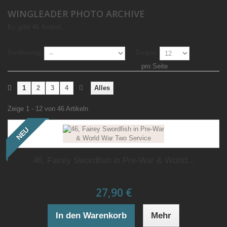
WINGLEADER PHOTO ARCHIVE
Es gibt 46 Artikel.
Sortierung
Zeigen
pro Seite
1
2
3
4
Alles
Zeige 1 - 12 von 46 Artikeln
NEU
46, Fairey Swordfish in Pre-War & World...
27,90 €
In den Warenkorb
Mehr