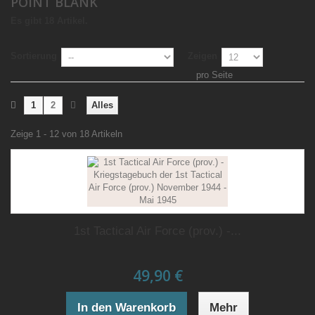
POINT BLANK
Es gibt 18 Artikel.
Sortierung
Zeigen
pro Seite
1
2
Alles
Zeige 1 - 12 von 18 Artikeln
1st Tactical Air Force (prov.) -...
49,90 €
In den Warenkorb
Mehr