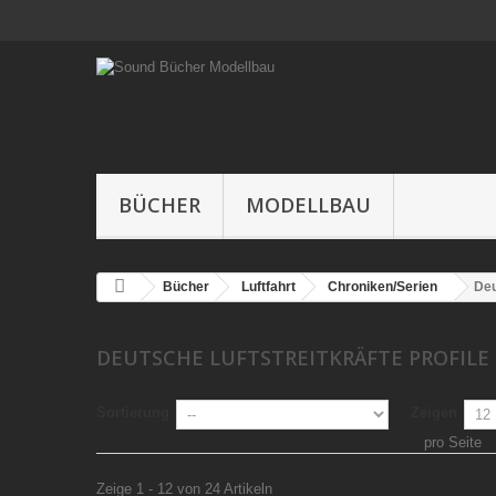
BÜCHER
MODELLBAU
Bücher
Luftfahrt
Chroniken/Serien
Deu
DEUTSCHE LUFTSTREITKRÄFTE PROFILE
Sortierung
Zeigen
pro Seite
Zeige 1 - 12 von 24 Artikeln