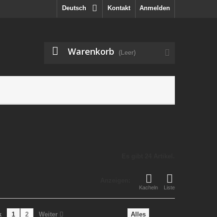
Deutsch
Kontakt
Anmelden
Warenkorb
(Leer)
Es gibt 24 Artikel.
Anzeigen:
Kacheln
Liste
k
1
2
Weiter
Alles