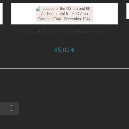
Losses of the US 8th and 9th Air Forces...
85,00 €