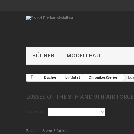
BÜCHER
MODELLBAU
Bücher
Luftfahrt
Chroniken/Serien
Los
LOSSES OF THE 8TH AND 9TH AIR FORC
Sortierung
Zeige 1 - 3 von 3 Artikeln