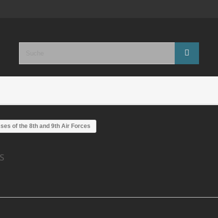
ses of the 8th and 9th Air Forces
ES